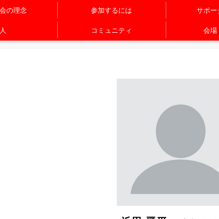
会の理念
参加するには
サポー
人
コミュニティ
会場