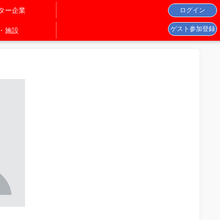
ター企業
・施設