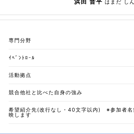
浜田 晋平
はまだ し
専門分野
ｲﾍﾞﾝﾄﾛｰﾙ
活動拠点
競合他社と比べた自身の強み
希望紹介先(改行なし・40文字以内) ※参加者
映します