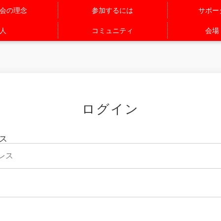
会の理念
参加するには
サポー
人
コミュニティ
会場
ログイン
ス