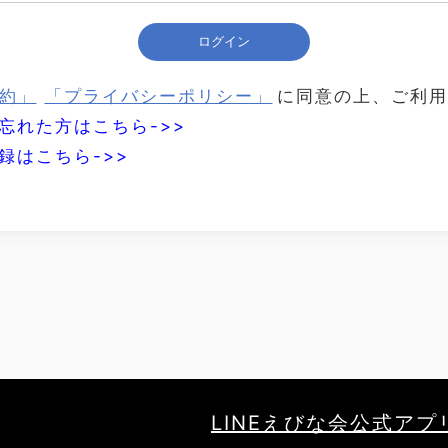
ログイン
約」
「プライバシーポリシー」
に同意の上、ご利用
忘れた方はこちら->>
録はこちら->>
LINEえびな会公式アプ