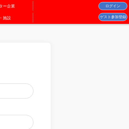
ター企業
・施設