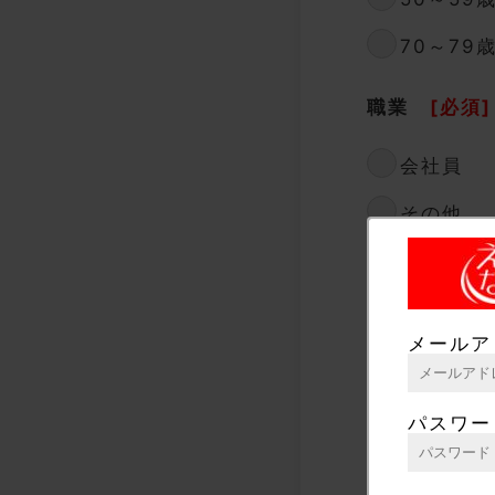
70～79
職業
[必須]
会社員
その他
所属(会社名等
メールア
国籍
[必須]
パスワー