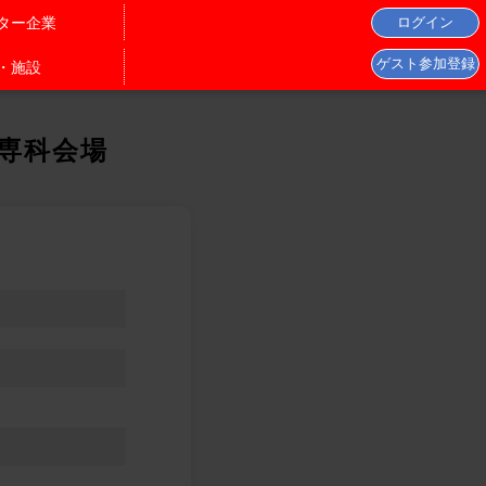
ター企業
・施設
 専科会場