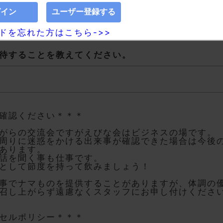
須]
￥5,500
※会場払い
ドを忘れた方はこちら->>
待することを教えてください。
確認ください＊＊＊
がらの交流会ですがえびな会はビジネスの場です。
周りに迷惑をかける出来事が確認できた場合は今後
あります。
話を聞く事も仕事です。
として節度を持って飲みましょう！
事でナマものを提供することがありますが、体調の
召し上がらず遠慮なくスタッフにお申し付けくださ
セルポリシー＊＊＊