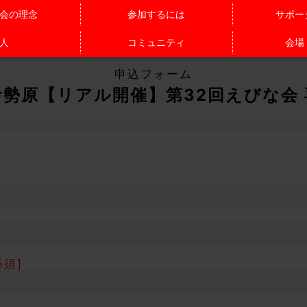
会の理念
参加するには
サポー
人
コミュニティ
会場
申込フォーム
勢原【リアル開催】第32回えびな会
須]