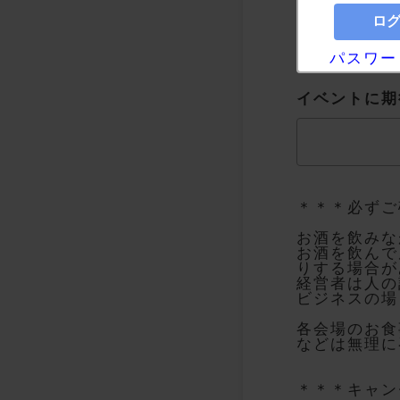
チケット
[必
会員 :
パスワー
イベントに期
＊＊＊必ずご
お酒を飲みな
お酒を飲んで
りする場合が
経営者は人の
ビジネスの場
各会場のお食
などは無理に
＊＊＊キャン