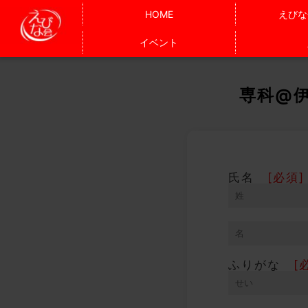
HOME
えびな
イベント
専科@伊
氏名
[必須]
ふりがな
[必