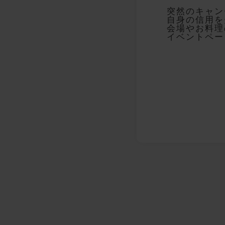
突然のキャン
自身の信用を
会場やお料理
イベントペー