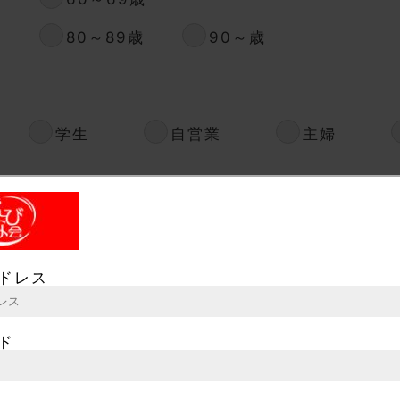
歳
80～89歳
90～歳
学生
自営業
主婦
)
ドレス
ド