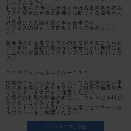
ジネスの場です。
お酒を飲んで周りに迷惑をかける出来事が確認
できた場合は今後の参加をお断りする場合があ
ります。
経営者は人の話を聞く事も仕事です。
ビジネスの場として節度を持って飲みましょ
う！
各会場のお食事でナマものを提供することがあ
りますが、体調の優れない場合などは無理に召
し上がらず遠慮なくスタッフにお申し付けくだ
さい。
＊＊＊キャンセルポリシー＊＊＊
突然のキャンセルは、どうしても仕方のない事
情のある場合もありますが、ご自身の信用を失
ってしまいますのでご注意ください。
会場やお料理の準備の都合上、キャンセル料が
かかることがあります。
イベントページ本文にて各会場ごとのキャンセ
ルポリシーをご確認ください。
イベントに申し込む