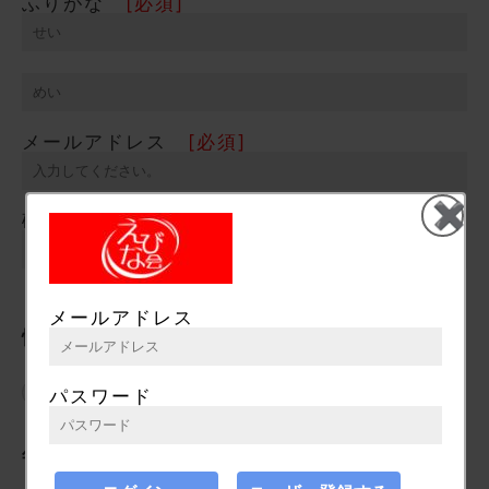
ふりがな
[必須]
メールアドレス
[必須]
✖
確認用
[必須]
メールアドレス
性別
[必須]
男性
女性
その他
パスワード
年齢
[必須]