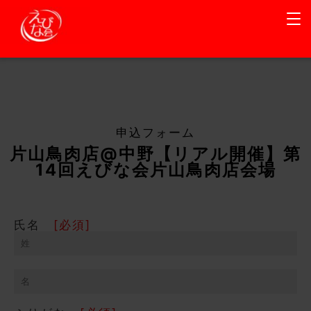
申込フォーム
片山鳥肉店@中野【リアル開催】第
14回えびな会片山鳥肉店会場
氏名
[必須]