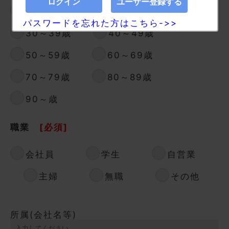
10～19歳
20～29歳
パスワードを忘れた方はこちら->>
30～39歳
40～49歳
50～59歳
60～69歳
70～79歳
80～89歳
90～歳
職業
[必須]
会社員
学生
自営業
主婦
無職
その他
所属(会社名等)