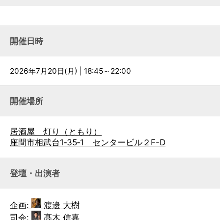
開催日時
2026年7月20日(月) | 18:45～22:00
開催場所
居酒屋 灯り（ともり）
座間市相武台1‐35‐1 センタービル２F-D
登壇・出演者
企画:
渡邊 大樹
司会:
髙木 信嘉