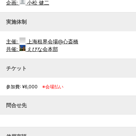
企画:
小松 健二
実施体制
主催:
上海租界会場@心斎橋
共催:
えびな会本部
チケット
参加費: ¥6,000
※会場払い
問合せ先