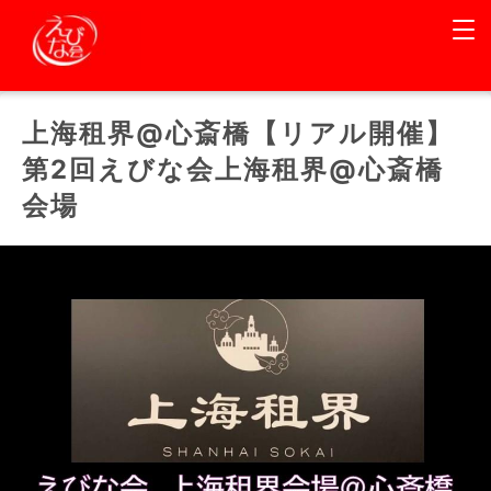
上海租界@心斎橋【リアル開催】
第2回えびな会上海租界@心斎橋
会場