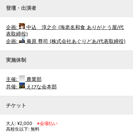
登壇・出演者
企画:
中込 淳之介 (海老名和食 ありがとう屋/代
表取締役)
企画:
庵原 尊司 (株式会社あぐりどあ/代表取締役)
実施体制
主催:
農業部
共催:
えびな会本部
チケット
大人: ¥2,000
※会場払い
高校生以下: 無料