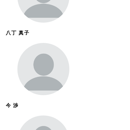
八丁 真子
今 渉