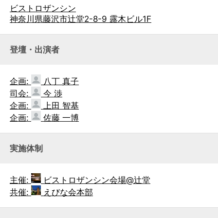
ビストロザンシン
神奈川県藤沢市辻堂2-8-9 露木ビル1F
登壇・出演者
企画:
八丁 真子
司会:
今 渉
企画:
上田 智基
企画:
佐藤 一博
実施体制
主催:
ビストロザンシン会場@辻堂
共催:
えびな会本部