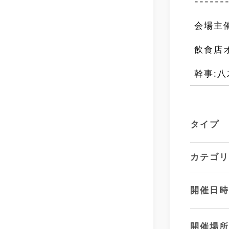
------
会場主
飲食店
幹事:
タイプ
カテゴ
開催日
開催場