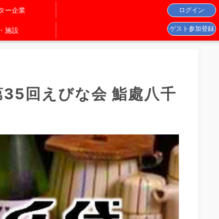
ター企業
・施設
35回えびな会 鮨處八千