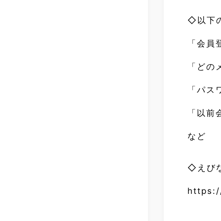
◇以下
「会員
「どの
「パス
「以前
など
◇えび
https: