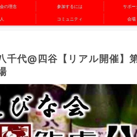
会の理念
参加するには
サポー
人
コミュニティ
会場
八千代@四谷【リアル開催】第
場