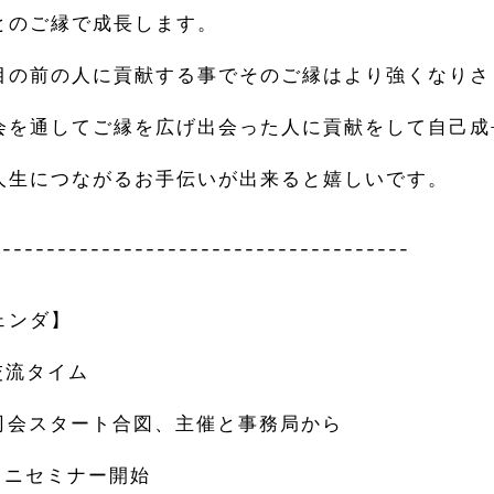
とのご縁で成長します。
目の前の人に貢献する事でそのご縁はより強くなりさ
会を通してご縁を広げ出会った人に貢献をして自己成
人生につながるお手伝いが出来ると嬉しいです。
--------------------------------------
ェンダ】
5交流タイム
00司会スタート合図、主催と事務局から
0ミニセミナー開始