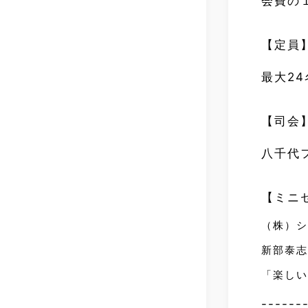
会費の
【定員
最大2
【司会
八千代
【ミニ
（株）シ
新部泰
「楽し
------