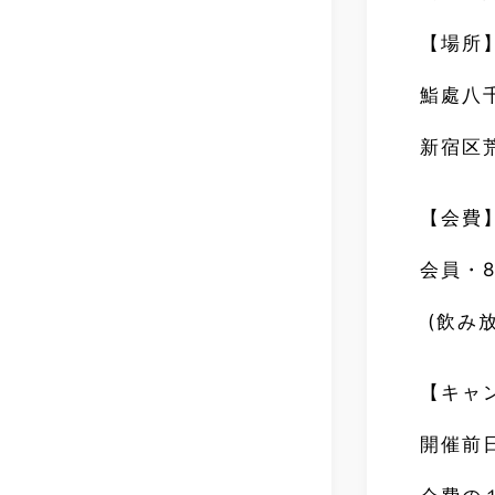
【場所
鮨處八
新宿区荒
【会費
会員・8
(飲み
【キャ
開催前