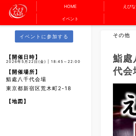
HOME
えびな
イベント
その他
イベントに参加する
鮨處
【開催日時】
2026年5月22日(金) | 18:45～22:00
代会
【開催場所】
鮨處八千代会場
東京都新宿区荒木町2-18
【地図】