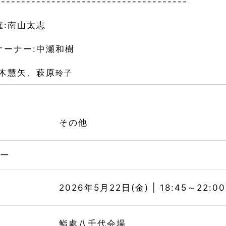
--------------------------------------
催:南山太志
オーナー:中瀬和樹
八木慧矢、萩原
玲子
その他
リー
時
2026年5月22日(金) | 18:45～22:00
所
鮨處八千代会場