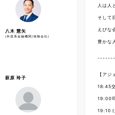
人は人
そして
えびな
八木 慧矢
(外資系金融機関/保険会社)
豊かな
------
【アジ
萩原 玲子
18:4
19:
19:1