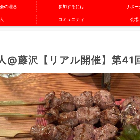
会の理念
参加するには
サポー
人
コミュニティ
会場
人@藤沢【リアル開催】第41