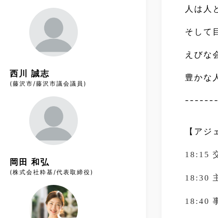
人は人
そして
えびな
西川 誠志
豊かな
(藤沢市/藤沢市議会議員)
------
【アジ
18:15
岡田 和弘
(株式会社粋基/代表取締役)
18:30
18:40