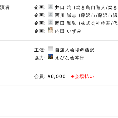
出演者
企画:
井口 均 (焼き鳥自遊人/焼
企画:
西川 誠志 (藤沢市/藤沢市
企画:
岡田 和弘 (株式会社粋基/
企画:
内田 いずみ
制
主催:
自遊人会場@藤沢
協力:
えびな会本部
ト
会員: ¥6,000
※会場払い
先
語