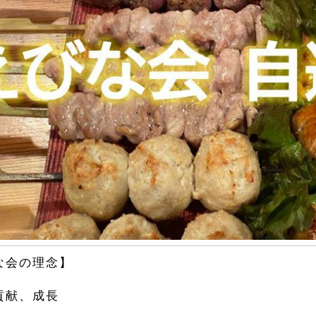
な会の理念】
貢献、成長