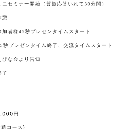
ミニセミナー開始（質疑応答いれて
30
分間）
休憩
参加者様
45
秒プレゼンタイムスタート
45
秒プレゼンタイム終了、交流タイムスタート
えびな会より告知
終了
--------------------------------------
】
,000円
放題コース)