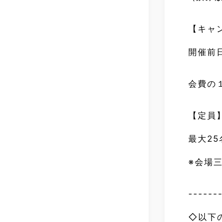
【キャ
開催前
会費の
【定員
最大25
※会場
------
◇以下