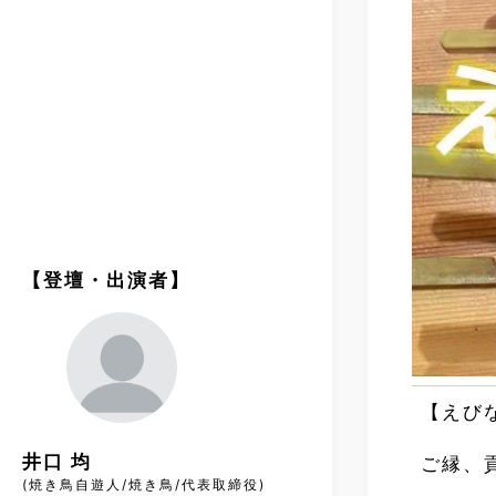
【登壇・出演者】
【えび
井口 均
ご縁、
(焼き鳥自遊人/焼き鳥/代表取締役)