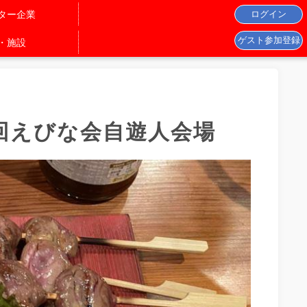
ター企業
・施設
回えびな会自遊人会場