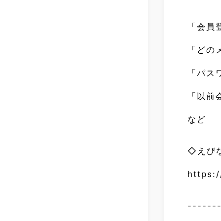
「会員
「どの
「パス
「以前
など
◇えび
https:
------