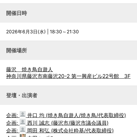
開催日時
2026年6月3日(水) | 18:30～21:30
開催場所
藤沢 焼き鳥自遊人
神奈川県藤沢市南藤沢20-2 第一興産ビル22号館 3F
登壇・出演者
企画:
井口 均 (焼き鳥自遊人/焼き鳥/代表取締役)
企画:
西川 誠志 (藤沢市/藤沢市議会議員)
企画:
岡田 和弘 (株式会社粋基/代表取締役)