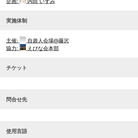
企画:
内田 いずみ
実施体制
主催:
自遊人会場@藤沢
協力:
えびな会本部
チケット
問合せ先
使用言語