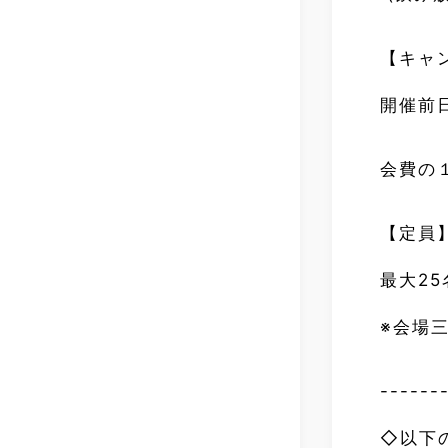
【キャ
開催前
会費の
【定員
最大25
※会場
------
◇以下