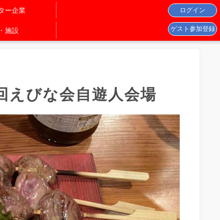
ター企業
・施設
回えびな会自遊人会場