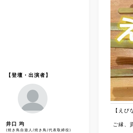
【登壇・出演者】
【えび
井口 均
ご縁、
(焼き鳥自遊人/焼き鳥/代表取締役)