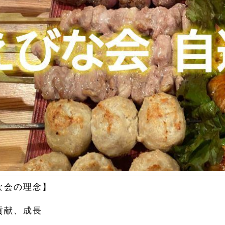
な会の理念】
貢献、成長