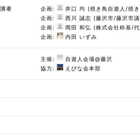
出演者
企画:
井口 均 (焼き鳥自遊人/焼
企画:
西川 誠志 (藤沢市/藤沢市
企画:
岡田 和弘 (株式会社粋基/
企画:
内田 いずみ
制
主催:
自遊人会場@藤沢
協力:
えびな会本部
ト
先
語