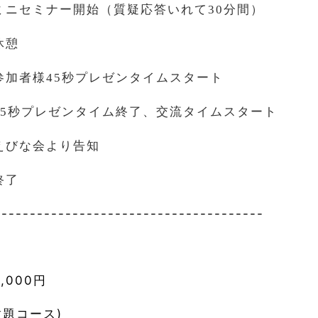
ミニセミナー開始（質疑応答いれて
30
分間）
休憩
参加者様
45
秒プレゼンタイムスタート
45
秒プレゼンタイム終了、交流タイムスタート
えびな会より告知
終了
--------------------------------------
】
,000円
放題コース)