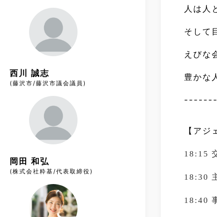
人は人
そして
えびな
西川 誠志
豊かな
(藤沢市/藤沢市議会議員)
------
【アジ
18:15
岡田 和弘
(株式会社粋基/代表取締役)
18:30
18:40