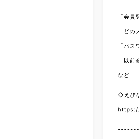
「会員
「どの
「パス
「以前
など
◇えび
https:
------