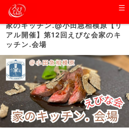
家のキッチン.@小田急相模原【リ
アル開催】第12回えびな会家のキ
ッチン.会場