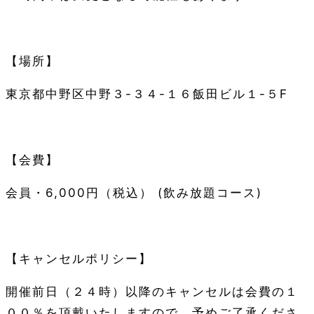
【場所】
東京都中野区中野３
-
３４
-
１６飯田ビル１
-
５
F
【会費】
会員・
6,000
円（税込）
(
飲み放題コース
)
【キャンセルポリシー】
開催前日（２４時）以降のキャンセルは会費の１
００％を頂戴いたしますので、予めご了承くださ