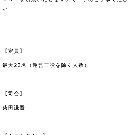
い
【定員】
最大
22
名（運営三役を除く人数）
【司会】
柴田謙吾