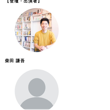
【登壇・出演者】
柴田 謙吾