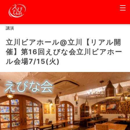
講演
立川ビアホール@立川【リアル開
催】第16回えびな会立川ビアホー
ル会場7/15(火)